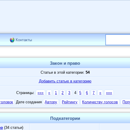
Контакты
Закон и право
Статьи в этой категории:
54
Добавить статью в категорию
Страницы:
«««
«
1
2
3
4
5
6
7
»
»»»
головок
Дате создания
Автору
Рейтингу
Количеству голосов
Поп
Подкатегории
во
(34 статьи)