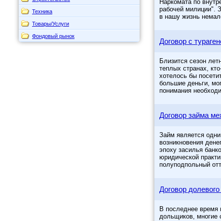
Наркомата по внутре
рабочей милиции". 
Техника
в нашу жизнь немал
Товары/Услуги
Фондовый рынок
Договор с тураге
Близится сезон летн
теплых странах, кто
хотелось бы посетит
большие деньги, мо
понимания необходи
Договор займа м
Займ является одни
возникновения денег
эпоху засилья банк
юридической практи
полуподпольный отт
Договор долевого
В последнее время
дольщиков, многие 