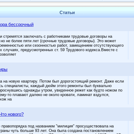
Статьи
вора бессрочный
и стремятся заключать с работниками трудовые договоры на
но не более пяти лет (срочные трудовые договоры). Это может
ременностью или сезонностью работ, замещением отсутствующего
их случаях, предусмотренных ст. 59 Трудового кодекса.Вместе с
позволяет
тиры
а на новую квартиру. Потом был дорогостоящий ремонт. Даже если
сь специалисты, каждый дюйм этого ремонты был буквально
 проснувшись однажды утром, увиденное режет как будто ножом по
ему-то плавают далеко не около кровати, ламинат вздулся,
хож на
Что нового?
е правопорядка под названием "милиция" просуществовала на
траны чуть больше 93 лет. Она была создана постановлением