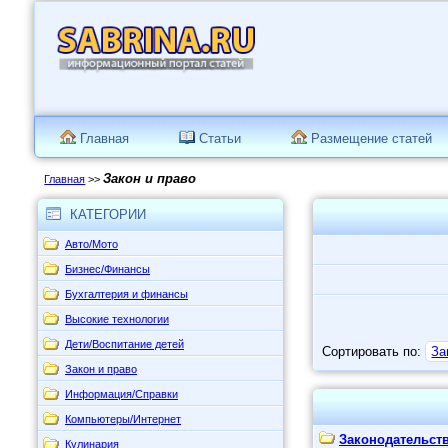
Главная
Статьи
Размещение статей
Закон и право
Главная
>>
КАТЕГОРИИ
Авто/Мото
Бизнес/Финансы
Бухгалтерия и финансы
Высокие технологии
Дети/Воспитание детей
Сортировать по:
За
Закон и право
Информация/Справки
Компьютеры/Интернет
Законодательст
Кулинария