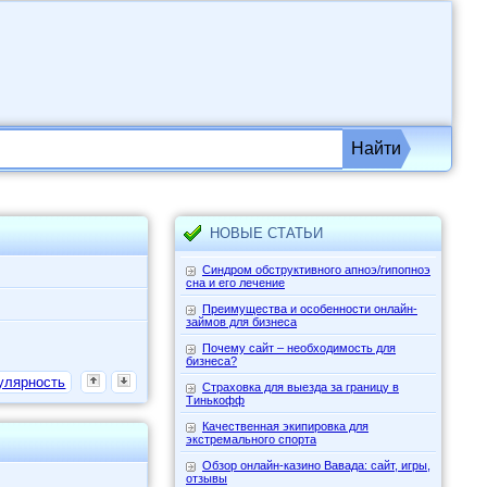
Найти
НОВЫЕ СТАТЬИ
Синдром обструктивного апноэ/гипопноэ
сна и его лечение
Преимущества и особенности онлайн-
займов для бизнеса
Почему сайт – необходимость для
бизнеса?
улярность
Страховка для выезда за границу в
Тинькофф
Качественная экипировка для
экстремального спорта
Обзор онлайн-казино Вавада: сайт, игры,
отзывы