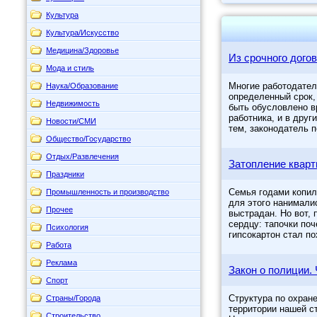
Культура
Культура/Искусство
Медицина/Здоровье
Из срочного дого
Мода и стиль
Многие работодател
Наука/Образование
определенный срок, 
Недвижимость
быть обусловлено в
работника, и в друг
Новости/СМИ
тем, законодатель 
Общество/Государство
Отдых/Развлечения
Затопление квар
Праздники
Семья годами копил
Промышленность и производство
для этого нанимали
Прочее
выстрадан. Но вот,
сердцу: тапочки поч
Психология
гипсокартон стал по
Работа
Реклама
Закон о полиции. 
Спорт
Структура по охран
Страны/Города
территории нашей с
Строительство