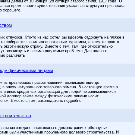
нним делам от 10 ноября (28 октября старого стиля) 1917 года "О
За все время своего существования указанная структура привнесла
о хорошего.
нством
их отпусков. Кто-то из нас хотел бы вдоволь отдохнуть на пляже в
-то собирается заняться спортивным туризмом, а кому-то просто
ь экзотическую страну. Вместе с тем, там, где относительно
гут возникнуть и весьма ощутимые проблемы.Для полного
мо различать
ежду физическими лицами
м из древнейших правоотношений, возникшим еще до
, в эпоху натурального товарного обмена. В настоящее время в
ов и иных кредитных организаций для людей не занимающихся
кой договор займа между физическими лицами носит
енок. Вместе с тем, законодатель подробно
 строительства
 наши сограждане наслышаны о демонстрациях обманутых
сами были участниками проблемного долевого строительства. И