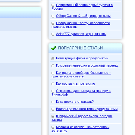
Современный пешеходный туризм в
России
Обзор Casino X: сайт, игры, отзывы
Обзор казино Energy: особенности,
правила, отзывы
Azino777: условия, игры, отзывы
ПОПУЛЯРНЫЕ СТАТЬИ
Регистрация фирм и предприятий
Грузовые перевозки и офисный переезд
Как сделать свой дом безопаснее –
практические советы
Как составить претензию
Страховка для выезда за границу в
Тинькофф
Куда поехать отдыхать?
Волосы различного типа и уход за ними
Юридический адрес: вчера, сегодня,
завтра
Мозаика из стекла - качественно и
эстетично