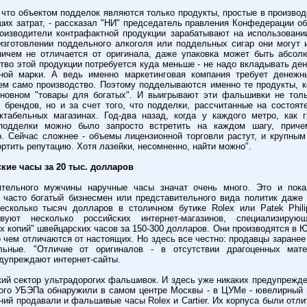
 что объектом подделок являются только продукты, простые в производс
ших затрат, - рассказал "НИ" председатель правления Конфедерации о
оизводители контрафактной продукции зарабатывают на использовании
изготовлении поддельного алкоголя или поддельных сигар они могут 
ничем не отличается от оригинала, даже упаковка может быть абсол
ство этой продукции потребуется куда меньше - не надо вкладывать ден
нной марки. А ведь именно маркетинговая компания требует денежн
ем само производство. Поэтому подделываются именно те продукты, 
сновном "товары для богатых". И выигрывают эти фальшивки не толь
 брендов, но и за счет того, что подделки, рассчитанные на состоят
ктабельных магазинах. Год-два назад, когда у каждого метро, как 
 подделки можно было запросто встретить на каждом шагу, приче
. Сейчас сложнее - объемы лицензионной торговли растут, и крупны
ртить репутацию. Хотя лазейки, несомненно, найти можно".
кие часы за 20 тыс. долларов
тельного мужчины наручные часы значат очень много. Это и пока
 часто богатый бизнесмен или представительного вида политик даже 
есколько тысяч долларов в столичном бутике Rolex или Patek Phili
вуют несколько российских интернет-магазинов, специализиру
х копий" швейцарских часов за 150-300 долларов. Они производятся в Ю
 чем отличаются от настоящих. Но здесь все честно: продавцы заранее
льные. "Отличие от оригиналов - в отсутствии драгоценных мат
едупреждают интернет-сайты.
кий сектор ультрадорогих фальшивок. И здесь уже никаких предупрежден
ого УБЭПа обнаружили в самом центре Москвы - в ЦУМе - ювелирный 
ий продавали и фальшивые часы Rolex и Cartier. Их корпуса были отлит