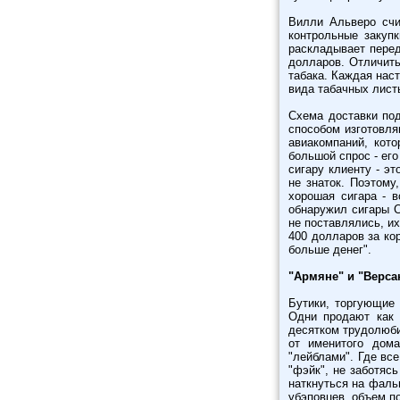
Вилли Альверо счи
контрольные закупк
раскладывает перед
долларов. Отличить
табака. Каждая наст
вида табачных листь
Схема доставки под
способом изготовля
авиакомпаний, кото
большой спрос - его
сигару клиенту - э
не знаток. Поэтому
хорошая сигара - в
обнаружил сигары C
не поставлялись, их
400 долларов за ко
больше денег".
"Армяне" и "Верса
Бутики, торгующие 
Одни продают как 
десятком трудолюби
от именитого дом
"лейблами". Где вс
"фэйк", не заботяс
наткнуться на фаль
убэповцев, объем п