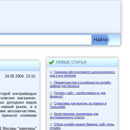
Найти
НОВЫЕ СТАТЬИ
Синдром обструктивного апноэ/гипопноэ
сна и его лечение
24.05.2004, 13:10
Преимущества и особенности онлайн-
займов для бизнеса
Почему сайт – необходимость для
торой контрабандно
бизнеса?
ковских магазинах.
мых доходных видов
Страховка для выезда за границу в
 черный рынок, а в
Тинькофф
ими автозапчастями,
Качественная экипировка для
 приносит хозяевам
экстремального спорта
Обзор онлайн-казино Вавада: сайт, игры,
отзывы
Д Москвы "ювелиры"