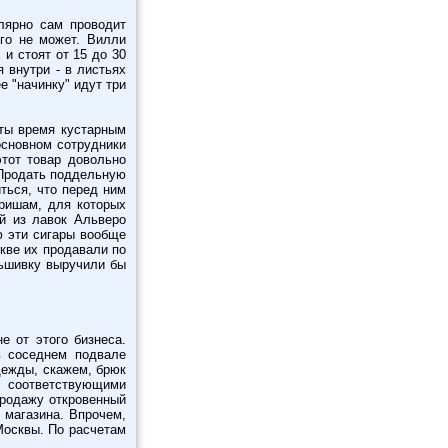
лярно сам проводит
его не может. Вилли
и стоят от 15 до 30
 внутри - в листьях
е "начинку" идут три
оты время кустарным
основном сотрудники
этот товар довольно
. Продать поддельную
ться, что перед ним
оришам, для которых
ой из лавок Альверо
ю эти сигары вообще
скве их продавали по
льшивку выручили бы
е от этого бизнеса.
в соседнем подвале
дежды, скажем, брюк
 соответствующими
продажу откровенный
 магазина. Впрочем,
Москвы. По расчетам
.