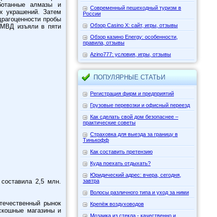
ботанные алмазы и
Современный пешеходный туризм в
х украшений. Затем
России
драгоценности пробы
Обзор Casino X: сайт, игры, отзывы
 МВД изъяли в пяти
Обзор казино Energy: особенности,
правила, отзывы
Azino777: условия, игры, отзывы
ПОПУЛЯРНЫЕ СТАТЬИ
Регистрация фирм и предприятий
Грузовые перевозки и офисный переезд
Как сделать свой дом безопаснее –
практические советы
Страховка для выезда за границу в
Тинькофф
Как составить претензию
Куда поехать отдыхать?
Юридический адрес: вчера, сегодня,
завтра
 составила 2,5 млн.
Волосы различного типа и уход за ними
течественный рынок
Крепёж воздуховодов
скошные магазины и
Мозаика из стекла - качественно и