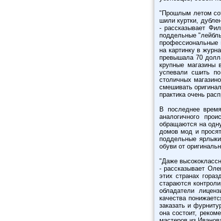
"Прошлым летом сот
шили куртки, дублен
- рассказывает Фил
поддельные "лейблы
профессиональные ш
на картинку в журн
превышала 70 долла
крупные магазины 
успевали сшить п
столичных магазино
смешивать оригинал
практика очень рас
В последнее время
аналогичного про
обращаются на одну
домов мод и просят
поддельные ярлыки
обуви от оригинальн
"Даже высококлассн
- рассказывает Оле
этих странах гораз
стараются контроли
обладатели лицен
качества понижаетс
заказать и фурниту
она состоит, реком
мастеров из Иванов