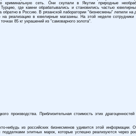
ую криминальную сеть. Они скупали в Якутии природные необра
 Турцию, где камни обрабатывались и становились частью ювелирны
а обратно в Россию. В рязанской лаборатории "бизнесмены" лепили на 
р на реализацию в ювелирные магазины. На этой неделе сотрудники
точках 85 кг украшений из "самоварного золота".
цкого производства. Приблизительная стоимость этих драгоценностей
кто-нибудь из российских бизнесменов удивится этой информации. О
н подделками элитных марок, которые успешно реализуются через ро