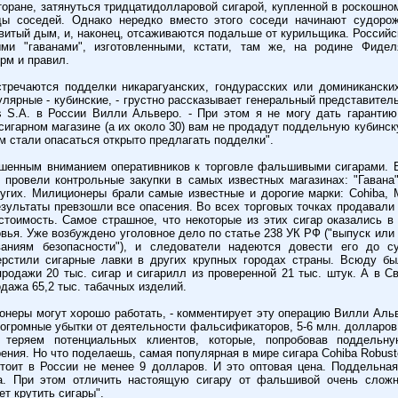
торане, затянуться тридцатидолларовой сигарой, купленной в роскошном
ды соседей. Однако нередко вместо этого соседи начинают судоро
овитый дым, и, наконец, отсаживаются подальше от курильщика. Российс
ми "гаванами", изготовленными, кстати, там же, на родине Фиде
рм и правил.
тречаются подделки никарагуанских, гондурасских или доминикански
лярные - кубинские, - грустно рассказывает генеральный представитель
s S.A. в России Вилли Альверо. - При этом я не могу дать гаранти
сигарном магазине (а их около 30) вам не продадут поддельную кубинск
м стали опасаться открыто предлагать подделки".
ышенным вниманием оперативников к торговле фальшивыми сигарами. 
провели контрольные закупки в самых известных магазинах: "Гавана"
ругих. Милиционеры брали самые известные и дорогие марки: Cohiba, M
 Результаты превзошли все опасения. Во всех торговых точках продавал
тоимость. Самое страшное, что некоторые из этих сигар оказались 
вья. Уже возбуждено уголовное дело по статье 238 УК РФ ("выпуск или 
ваниям безопасности"), и следователи надеются довести его до 
рстили сигарные лавки в других крупных городах страны. Всюду бы
родажи 20 тыс. сигар и сигарилл из проверенной 21 тыс. штук. А в С
дажа 65,2 тыс. табачных изделий.
онеры могут хорошо работать, - комментирует эту операцию Вилли Альве
 огромные убытки от деятельности фальсификаторов, 5-6 млн. долларов
 теряем потенциальных клиентов, которые, попробовав поддельну
рения. Но что поделаешь, самая популярная в мире сигара Cohiba Robus
тоит в России не менее 9 долларов. И это оптовая цена. Поддельная
. При этом отличить настоящую сигару от фальшивой очень сложн
т крутить сигары".