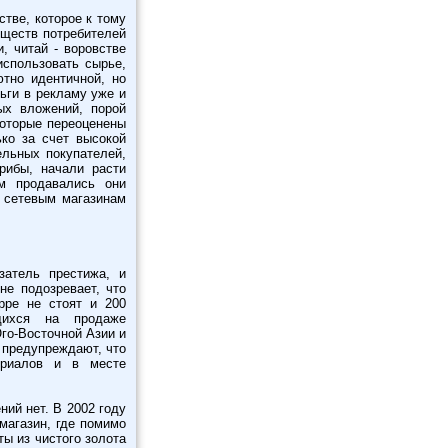
тве, которое к тому
бществ потребителей
, читай - воровстве
использовать сырье,
ютно идентичной, но
ьги в рекламу уже и
ых вложений, порой
которые переоценены
ко за счет высокой
ельных покупателей,
грибы, начали расти
м продавались они
м сетевым магазинам
затель престижа, и
не подозревает, что
ppe не стоят и 200
ющихся на продаже
го-Восточной Азии и
 предупреждают, что
ериалов и в месте
ий нет. В 2002 году
магазин, где помимо
ы из чистого золота