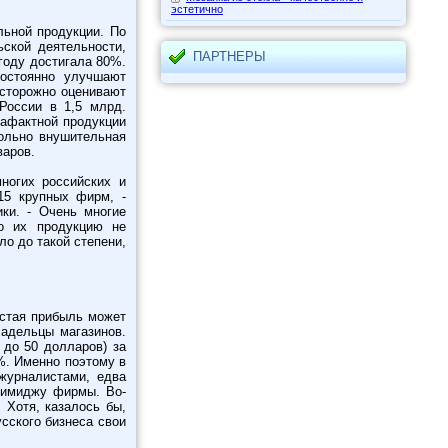
эстетично
льной продукции. По
ской деятельности,
ПАРТНЕРЫ
году достигала 80%.
остоянно улучшают
осторожно оценивают
России в 1,5 млрд.
рафактной продукции
вольно внушительная
варов.
ногих российских и
15 крупных фирм, -
ки. - Очень многие
то их продукцию не
о до такой степени,
истая прибыль может
ладельцы магазинов.
 до 50 долларов) за
%. Именно поэтому в
журналистами, едва
т имиджу фирмы. Во-
 Хотя, казалось бы,
сского бизнеса свои