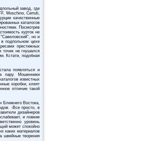
дпольный завод, где
, Moschino, Cerruti,
Турции качественные
ированных каталогов
бностями. Посмотрев
стоимость курток не
"Савеловский", но и
 в подпольном цехе
дресами престижных
х точек не гнушался
и. Кстати, подобная
стала появляться и
а пару. Мошенники
каталогов известных
нные коробки, клеят
нное отличие такой
и Ближнего Востока,
дов. -Все просто, в
тавители дизайнеров
слабевает, и ловкие
ветственно уровень
ющий может спокойно
из каких материалов
на швейные творения