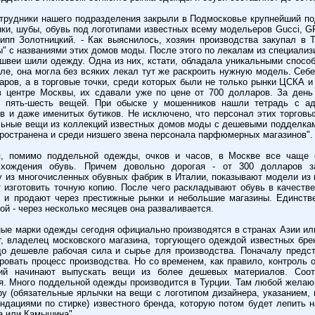
рудники нашего подразделения закрыли в Подмосковье крупнейший по
ки, шубы, обувь под логотипами известных всему модельеров Gucci, GFF
ипп Золотницкий. - Как выяснилось, хозяин производства закупал в 
" с названиями этих домов моды. После этого по лекалам из специализ
веи шили одежду. Одна из них, кстати, обладала уникальными спосо
але, она могла без всяких лекал тут же раскроить нужную модель. Себе
ров, а в торговые точки, среди которых были не только рынки ЦСКА и 
в центре Москвы, их сдавали уже по цене от 700 долларов. За день
о пять-шесть вещей. При обыске у мошенников нашли тетрадь с а
в и даже именитых бутиков. Не исключено, что персонал этих торговы
ьные вещи из коллекций известных домов моды с дешевыми подделкам
пространена и среди низшего звена персонала парфюмерных магазинов".
, помимо поддельной одежды, очков и часов, в Москве все чаще 
исхождения обувь. Причем довольно дорогая - от 300 долларов з
 из многочисленных обувных фабрик в Италии, показывают модели из 
 изготовить точную копию. После чего раскладывают обувь в качестве
 и продают через престижные рынки и небольшие магазины. Единстве
ой - через несколько месяцев она разваливается.
ые марки одежды сегодня официально производятся в странах Азии ил
г, владелец московского магазина, торгующего одеждой известных брен
до дешевле рабочая сила и сырье для производства. Поначалу предс
ровать процесс производства. Но со временем, как правило, контроль о
зий начинают выпускать вещи из более дешевых материалов. Соот
я. Много поддельной одежды производится в Турции. Там любой жела
ру (обязательные ярлычки на вещи с логотипом дизайнера, указанием, 
ендациями по стирке) известного бренда, которую потом будет лепить 
а или Камышина".