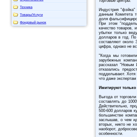
торговые центры.
Техника
Индустрия "фэйка" 
данным Комитета т
Товары/Услуги
доля фальсифициров
Фондовый рынок
При этом "поддел
качество товаров, 
убытки только вед
долларов в год. По
составляют около 
цифра, однако не в
"Когда мы готовил
зарубежных компан
рассказал "Новым 
отказались предос
подделывают. Хотя 
что даже экспертам
Имитируют только 
Выгода от торговли
составлять до 1000
Действительно, про
500-600 долларов к
большинстве компа
заслышав, о чем и
вторых, никто не х
наоборот, добросов
особенности.