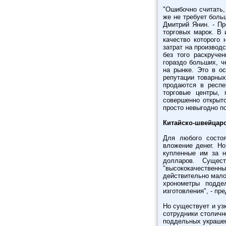
"Ошибочно считать,
же не требует боль
Дмитрий Янин. - Пр
торговых марок. В 
качество которого 
затрат на производ
без того раскруче
гораздо больших, ч
на рынке. Это в о
репутации товарных
продаются в респе
торговые центры,
совершенно открыто
просто невыгодно по
Китайско-швейцарс
Для любого состоя
вложение денег. Но
купленные им за н
долларов. Сущест
"высококачественны
действительно мало
хронометры подде
изготовления", - пр
Но существует и уз
сотрудники столичн
поддельных украшен