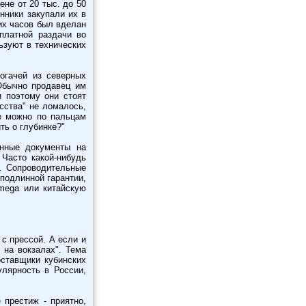
не от 20 тыс. до 50
нники закупали их в
их часов был вделан
платной раздачи во
ьзуют в технических
огачей из северных
 Обычно продавец им
и поэтому они стоят
сства" не ломалось,
е можно по пальцам
ть о глубинке?"
инные документы на
 Часто какой-нибудь
и. Сопроводительные
 подлинной гарантии,
mega или китайскую
с прессой. А если и
 на вокзалах". Тема
ставщики кубинских
лярность в России,
 престиж - приятно,