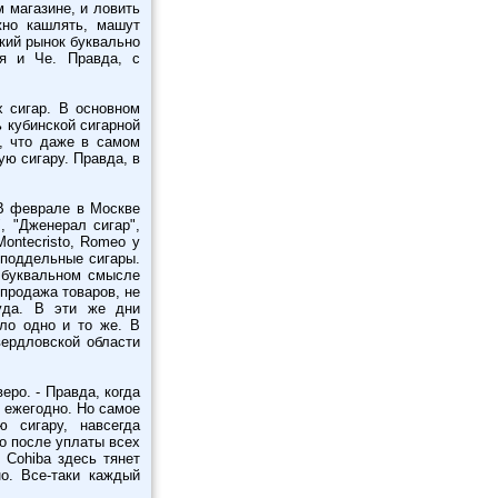
 магазине, и ловить
жно кашлять, машут
кий рынок буквально
ля и Че. Правда, с
х сигар. В основном
 кубинской сигарной
ю, что даже в самом
ую сигару. Правда, в
В феврале в Москве
, "Дженерал сигар",
ontecristo, Romeo y
и поддельные сигары.
в буквальном смысле
продажа товаров, не
суда. В эти же дни
ло одно и то же. В
вердловской области
ро. - Правда, когда
 ежегодно. Но самое
ю сигару, навсегда
to после уплаты всех
 Cohiba здесь тянет
о. Все-таки каждый