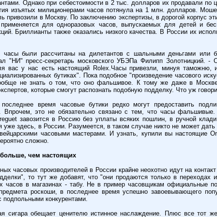
нтами. Однако при себестоимости в 2 тыс. долларов их продавали по це
тия изъятых милиционерами часов потянула на 1 млн. долларов. Моше
ь привозили в Москву. По заключению экспертизы, в дорогой корпус эт
 применяется для одноразовых часов, выпускаемых для детей и бес
ций. Бриллианты также оказались низкого качества. В России их испол
е часы были рассчитаны на дилетантов с шальными деньгами или б
зал "НИ" пресс-секретарь московского УБЭПа Филипп Золотницкий. -
ля вас у нас есть настоящий Rolex.Часы привезли, минуя таможню, 
циализированных бутиках". Пока подобное "произведение часового иску
ообще не знать о том, что оно фальшивое. К тому же даже в Москв
кспертов, которые смогут распознать подобную подделку. Что уж говори
 последнее время часовые бутики редко могут предоставить подл
. Впрочем, это не обязательно связано с тем, что часы фальшивые.
Breguet завозится в Россию без уплаты всяких пошлин, в ручной клад
 уже здесь, в России. Разумеется, в таком случае никто не может дать
вейцарскими часовыми мастерами. И узнать, купили вы настоящие O
вероятно сложно.
 больше, чем настоящих
ных часовых производителей в России крайне неохотно идут на контакт 
дделки", то тут же добавят, что "они продаются только в переходах и
 часов в магазинах - табу. Не в пример часовщикам официальные по
 предмета роскоши, в последнее время успешно завоевывающего попу
с подпольными конкурентами.
ая сигара обещает ценителю истинное наслаждение. Плюс все тот же