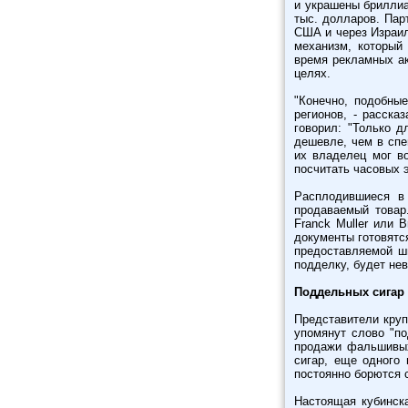
и украшены бриллиа
тыс. долларов. Пар
США и через Израил
механизм, который
время рекламных ак
целях.
"Конечно, подобны
регионов, - расска
говорил: "Только д
дешевле, чем в спе
их владелец мог в
посчитать часовых э
Расплодившиеся в
продаваемый товар
Franck Muller или 
документы готовятся
предоставляемой ш
подделку, будет не
Поддельных сигар
Представители круп
упомянут слово "по
продажи фальшивых
сигар, еще одного
постоянно борются 
Настоящая кубинск