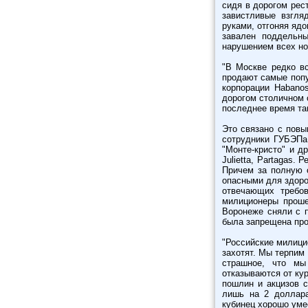
сидя в дорогом рес
завистливые взгля
руками, отгоняя яд
завален поддельны
нарушением всех но
"В Москве редко вс
продают самые попу
корпорации Habano
дорогом столичном 
последнее время та
Это связано с пов
сотрудники ГУБЭПа 
"Монте-кристо" и д
Julietta, Partagas.
Причем за полную с
опасными для здоро
отвечающих требо
милиционеры проше
Воронеже сняли с п
была запрещена про
"Российские милици
захотят. Мы терпим
страшное, что мы
отказываются от ку
пошлин и акцизов с
лишь на 2 доллара
кубинец хорошо умее