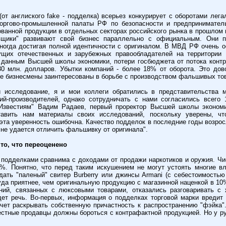
(от англиского fake - подделка) всерьез конкурирует с оборотами лега
оргово-промышленной палаты РФ по безопасности и предприниматель
анной продукции в отдельных секторах российского рынка в прошлом 
ьщики" развивают свой бизнес параллельно с официальным. Они п
иногда достигая полной идентичности с оригиналом. В МВД РФ очень 
ущих отечественных и зарубежных правообладателей на территории 
 данным Высшей школы экономики, потери госбюджета от потока конт
30 млн. долларов. Убытки компаний - более 18% от оборота. Это до
се бизнесмены заинтересованы в борьбе с производством фальшивых то
и исследование, я и мои коллеги обратились в представительства м
ий-производителей, однако сотрудничать с нами согласились всего 
Известиям" Вадим Радаев, первый проректор Высшей школы экономи
тавить нам материалы своих исследований, поскольку уверены, ч
эта уверенность ошибочна. Качество подделок в последние годы возросл
 не удается отличить фальшивку от оригинала".
то, что переоценено
 подделками сравнима с доходами от продажи наркотиков и оружия. Ч
%. Понятно, что перед таким искушением не могут устоять многие в
дать "паленый" свитер Burberry или джинсы Armani (с себестоимостью
уда приятнее, чем оригинальную продукцию с магазинной наценкой в 10
ний, связанных с люксовыми товарами, отказались разговаривать с 
дет речь. Во-первых, информация о подделках торговой марки вреди
очет раскрывать собственную причастность к распространению "фэйка".
естные продавцы должны бороться с контрафактной продукцией. Но у ру