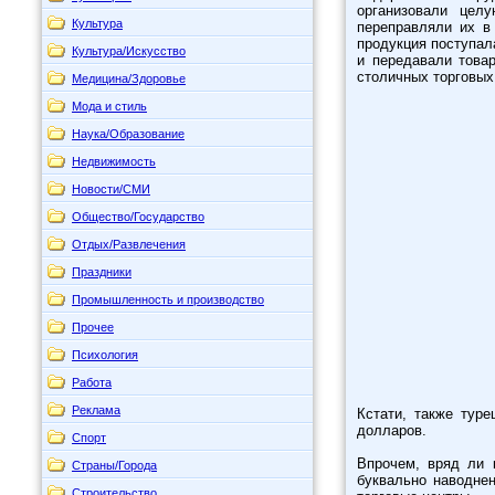
организовали цел
Культура
переправляли их в
продукция поступал
Культура/Искусство
и передавали това
столичных торговых 
Медицина/Здоровье
Мода и стиль
Наука/Образование
Недвижимость
Новости/СМИ
Общество/Государство
Отдых/Развлечения
Праздники
Промышленность и производство
Прочее
Психология
Работа
Реклама
Кстати, также туре
долларов.
Спорт
Впрочем, вряд ли 
Страны/Города
буквально наводне
Строительство