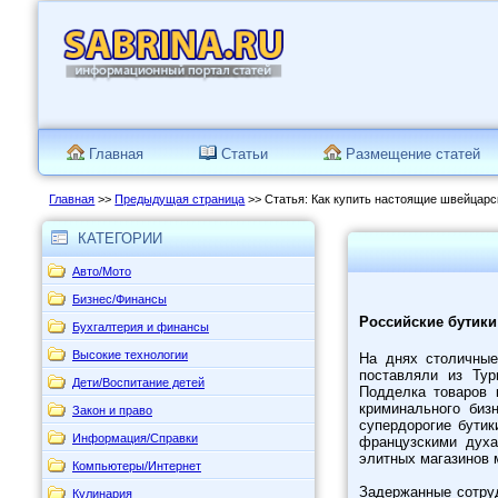
Главная
Статьи
Размещение статей
Главная
>>
Предыдущая страница
>> Статья: Как купить настоящие швейцарс
КАТЕГОРИИ
Авто/Мото
Бизнес/Финансы
Российские бутики
Бухгалтерия и финансы
Высокие технологии
На днях столичные
поставляли из Тур
Дети/Воспитание детей
Подделка товаров 
криминального биз
Закон и право
супердорогие бутик
Информация/Справки
французскими духа
элитных магазинов
Компьютеры/Интернет
Задержанные сотру
Кулинария