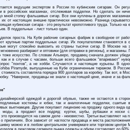
тается ведущим экспертом в России по кубинским сигарам. Он регу
и в российских магазинах, отслеживая подделки. Но сделать он нич
о мной стопку фальшивых сигар. Все они куплены в дорогих магазинах 
 их от настоящих внешне практически невозможно. Разница скрывается
оящая кубинская сигара - это результат кропотливого труда. Только на е
ев. В поддельных - лист только один.
делок проста. На Кубе рабочие сигарных фабрик в свободное от раб
ют крупные партии поддельных сигар. Их покупателями становятся в 
рые могут спокойно вывозить из страны тысячи сигар. В Москве на 
 мгновенно разбирают и оптовики (для отправки в регионы), и магазины
то тоже искусство. По словам Альверо, продавец сначала должен убеди
, как и в случае с часами, больше всего фальшивок "впаривают" нув
опрос "понтов", а не хобби. Случаются и настоящие курьезы. В одн
ohiba Piramyde, выпущенные на Кубе ограниченным тиражом. В Росси
 стоимость составляла порядка 900 долларов за коробку. Так вот, в Мо
робку. "Наверное, продавцы не знали о настоящей цене, иначе и за фа
ке"
дизайнерской одеждой и дорогой обувью, также не остаются в сторон
подлинные костюмы и юбки, так и аналогичные подделки, сшитые 
вых вьетнамцев. Другие покупают лицензию на продажу одного вида о
а моды, а продают все подряд: куртки, шубы, рубашки и носки с
е это производится на самом деле - неизвестно. Третьи выставляют на 
ь о приличиях. Все зависит от наглости продавца и места расположения
шивку можно и в любом центральном универмаге или торговом центре 
одделок в люксовом сегменте рынка одежды и обуви составляет до 60%