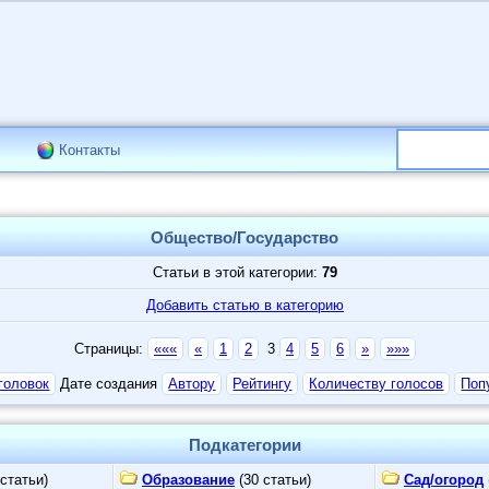
Контакты
Общество/Государство
Статьи в этой категории:
79
Добавить статью в категорию
Страницы:
«««
«
1
2
3
4
5
6
»
»»»
головок
Дате создания
Автору
Рейтингу
Количеству голосов
Поп
Подкатегории
статьи)
Образование
(30 статьи)
Сад/огород