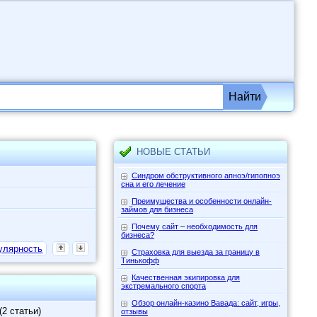
Найти
НОВЫЕ СТАТЬИ
Синдром обструктивного апноэ/гипопноэ
сна и его лечение
Преимущества и особенности онлайн-
займов для бизнеса
Почему сайт – необходимость для
бизнеса?
улярность
Страховка для выезда за границу в
Тинькофф
Качественная экипировка для
экстремального спорта
Обзор онлайн-казино Вавада: сайт, игры,
(2 статьи)
отзывы