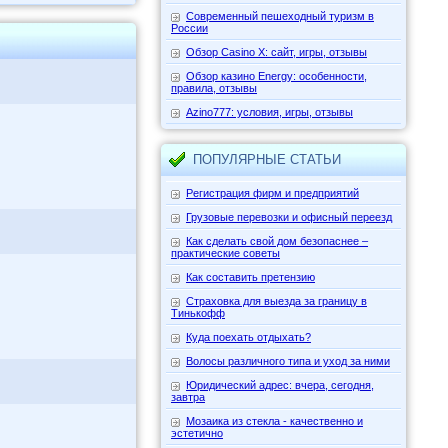
Современный пешеходный туризм в
России
Обзор Casino X: сайт, игры, отзывы
Обзор казино Energy: особенности,
правила, отзывы
Azino777: условия, игры, отзывы
ПОПУЛЯРНЫЕ СТАТЬИ
Регистрация фирм и предприятий
Грузовые перевозки и офисный переезд
Как сделать свой дом безопаснее –
практические советы
Как составить претензию
Страховка для выезда за границу в
Тинькофф
Куда поехать отдыхать?
Волосы различного типа и уход за ними
Юридический адрес: вчера, сегодня,
завтра
Мозаика из стекла - качественно и
эстетично