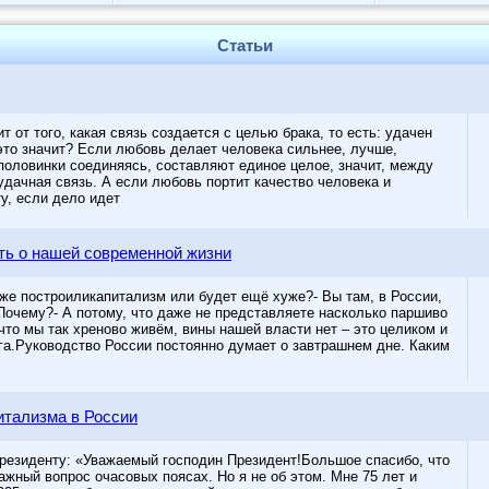
Статьи
т от того, какая связь создается с целью брака, то есть: удачен
 это значит? Если любовь делает человека сильнее, лучше,
 половинки соединяясь, составляют единое целое, значит, между
удачная связь. А если любовь портит качество человека и
у, если дело идет
ть о нашей современной жизни
уже построиликапитализм или будет ещё хуже?- Вы там, в России,
Почему?- А потому, что даже не представляете насколько паршиво
что мы так хреново живём, вины нашей власти нет – это целиком и
га.Руководство России постоянно думает о завтрашнем дне. Каким
итализма в России
резиденту: «Уважаемый господин Президент!Большое спасибо, что
ажный вопрос очасовых поясах. Но я не об этом. Мне 75 лет и