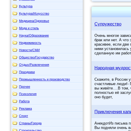
Культура
Культура/Искусство
Медицина/Здоровье
Супружество
Мода и стиль
Очень многое зависи
Наука/Образование
брак или нет. А что
Недвижимость
красивее, если две
ними установилась 
Новости/СМИ
сделанную им работ
Общество/Государство
Отдых/Развлечения
Народная мудрос
Праздники
Скажите, в России 
Промышленность и производство
счастливые люди!- 
Прочее
вы живёте….В том, 
полностью её заслу
Психология
оно будет,
Работа
Реклама
Приключения кап
Спорт
АнекдотИз письма п
Страны/Города
Вы подняли очень в
Строительство