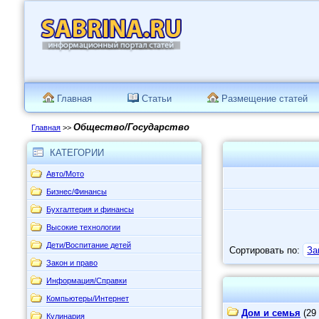
Главная
Статьи
Размещение статей
Общество/Государство
Главная
>>
КАТЕГОРИИ
Авто/Мото
Бизнес/Финансы
Бухгалтерия и финансы
Высокие технологии
Дети/Воспитание детей
Сортировать по:
За
Закон и право
Информация/Справки
Компьютеры/Интернет
Дом и семья
(29 
Кулинария