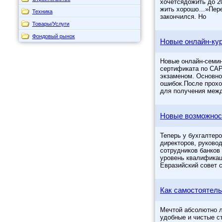
хочетсядожить до 2
жить хорошо…»Перех
Техника
закончился. Но
Товары/Услуги
Фондовый рынок
Новые онлайн-кур
Новые онлайн-семин
сертификата по CAP
экзаменом. Основно
ошибок.После прохо
для получения меж
Новые возможнос
Теперь у бухгалтер
директоров, руково
сотрудников банков
уровень квалификац
Евразийский совет 
Как самостоятель
Мечтой абсолютно л
удобные и чистые ст