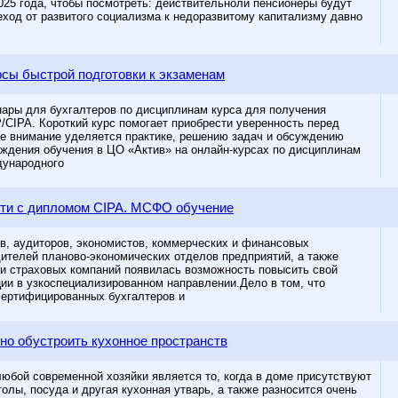
025 года, чтобы посмотреть: действительноли пенсионеры будут
од от развитого социализма к недоразвитому капитализму давно
сы быстрой подготовки к экзаменам
ары для бухгалтеров по дисциплинам курса для получения
/CIPA. Короткий курс помогает приобрести уверенность перед
е внимание уделяется практике, решению задач и обсуждению
ждения обучения в ЦО «Актив» на онлайн-курсах по дисциплинам
дународного
ти с дипломом CIPA. МСФО обучение
ов, аудиторов, экономистов, коммерческих и финансовых
дителей планово-экономических отделов предприятий, а также
 и страховых компаний появилась возможность повысить свой
ии в узкоспециализированном направлении.Дело в том, что
сертифицированных бухгалтеров и
но обустроить кухонное пространств
юбой современной хозяйки является то, когда в доме присутствуют
олы, посуда и другая кухонная утварь, а также разносится очень