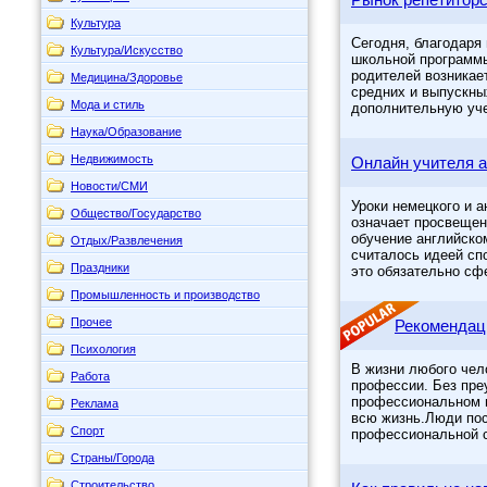
Культура
Сегодня, благодаря
Культура/Искусство
школьной программы
родителей возникает
Медицина/Здоровье
средних и выпускны
Мода и стиль
дополнительную уче
Наука/Образование
Недвижимость
Онлайн учителя а
Новости/СМИ
Уроки немецкого и а
Общество/Государство
означает просвещен
обучение английско
Отдых/Развлечения
считалось идеей спо
Праздники
это обязательно сф
Промышленность и производство
Прочее
Рекомендац
Психология
В жизни любого чел
Работа
профессии. Без пре
профессиональном н
Реклама
всю жизнь.Люди пос
Спорт
профессиональной с
Страны/Города
Строительство