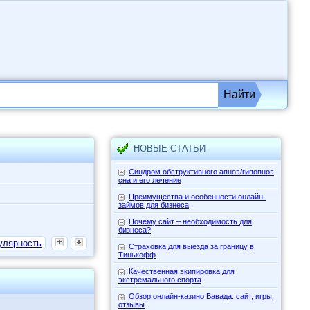
Найти
НОВЫЕ СТАТЬИ
Синдром обструктивного апноэ/гипопноэ
сна и его лечение
Преимущества и особенности онлайн-
займов для бизнеса
Почему сайт – необходимость для
бизнеса?
улярность
Страховка для выезда за границу в
Тинькофф
Качественная экипировка для
экстремального спорта
Обзор онлайн-казино Вавада: сайт, игры,
отзывы