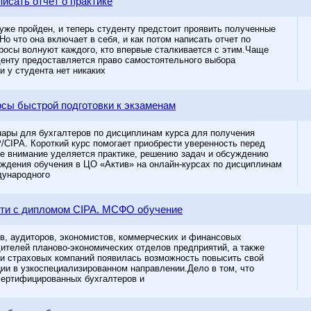
писать отчет о практике
 уже пройден, и теперь студенту предстоит проявить полученные
 Но что она включает в себя, и как потом написать отчет по
просы волнуют каждого, кто впервые сталкивается с этим.Чаще
денту предоставляется право самостоятельного выбора
и у студента нет никаких
сы быстрой подготовки к экзаменам
ары для бухгалтеров по дисциплинам курса для получения
/CIPA. Короткий курс помогает приобрести уверенность перед
е внимание уделяется практике, решению задач и обсуждению
ждения обучения в ЦО «Актив» на онлайн-курсах по дисциплинам
дународного
ти с дипломом CIPA. МСФО обучение
ов, аудиторов, экономистов, коммерческих и финансовых
дителей планово-экономических отделов предприятий, а также
 и страховых компаний появилась возможность повысить свой
ии в узкоспециализированном направлении.Дело в том, что
сертифицированных бухгалтеров и