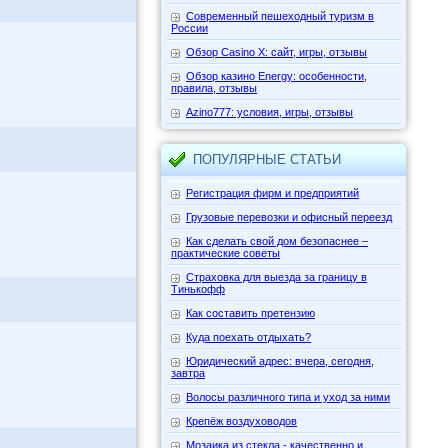
Современный пешеходный туризм в
России
Обзор Casino X: сайт, игры, отзывы
Обзор казино Energy: особенности,
правила, отзывы
Azino777: условия, игры, отзывы
ПОПУЛЯРНЫЕ СТАТЬИ
Регистрация фирм и предприятий
Грузовые перевозки и офисный переезд
Как сделать свой дом безопаснее –
практические советы
Страховка для выезда за границу в
Тинькофф
Как составить претензию
Куда поехать отдыхать?
Юридический адрес: вчера, сегодня,
завтра
Волосы различного типа и уход за ними
Крепёж воздуховодов
Мозаика из стекла - качественно и