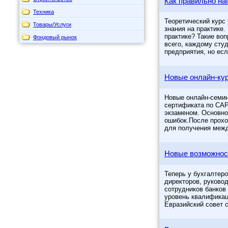
Как правильно на
Техника
Теоретический курс
Товары/Услуги
знания на практике.
практике? Такие во
Фондовый рынок
всего, каждому сту
предприятия, но есл
Новые онлайн-кур
Новые онлайн-семин
сертификата по CAP
экзаменом. Основно
ошибок.После прохо
для получения меж
Новые возможнос
Теперь у бухгалтер
директоров, руково
сотрудников банков
уровень квалификац
Евразийский совет 