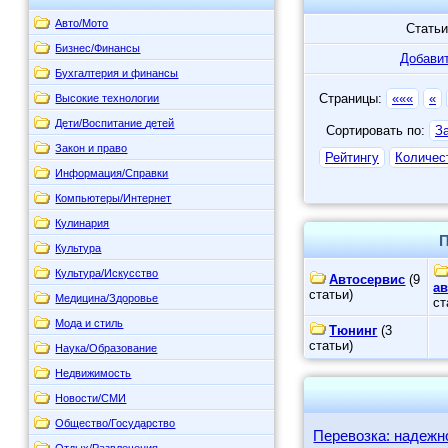
Авто/Мото
Статьи
Бизнес/Финансы
Добавит
Бухгалтерия и финансы
Страницы:
«««
«
Высокие технологии
Дети/Воспитание детей
Сортировать по:
З
Закон и право
Рейтингу
Количес
Информация/Справки
Компьютеры/Интернет
Кулинария
П
Культура
Культура/Искусство
Автосервис
(9
а
статьи)
Медицина/Здоровье
ст
Мода и стиль
Тюнинг
(3
статьи)
Наука/Образование
Недвижимость
Новости/СМИ
Общество/Государство
Перевозка: надежн
Отдых/Развлечения