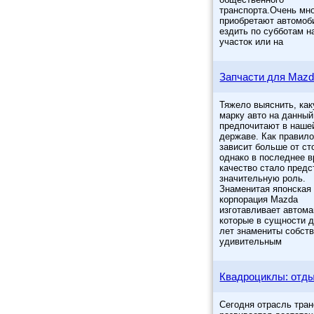
транспорта.Очень мн
приобретают автомоб
ездить по субботам н
участок или на
Запчасти для Maz
Тяжело выяснить, ка
марку авто на данны
предпочитают в наше
державе. Как правило
зависит больше от ст
однако в последнее в
качество стало предс
значительную роль.
Знаменитая японская
корпорация Mazda
изготавливает автом
которые в сущности 
лет знамениты собст
удивительным
Квадроциклы: отды
Сегодня отрасль тра