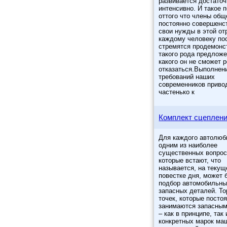
развивается достато
интенсивно. И такое п
оттого что члены общ
постоянно совершенс
свои нужды в этой от
каждому человеку по
стремятся продемонс
такого рода предложе
какого он не сможет 
отказаться.Выполнен
требований наших
современников приво
частенько к
Комплект сцеплени
Для каждого автолюб
одним из наиболее
существенных вопрос
которые встают, что
называется, на текущ
повестке дня, может 
подбор автомобильн
запасных деталей. Т
точек, которые посто
занимаются запасным
– как в принципе, так
конкретных марок ма