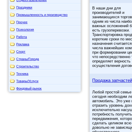
Праздники
В наши дни для
производителей и
Промышленность и производство
занимающихся торго
одним из числа наиб
Прочее
важных осложнений б
Психология
есть грузоперевозки.
Транспортировка прод
Работа
короткие сроки по ме
назначения считается
Реклама
числа важнейших ком
Спорт
при формировании цен
что непосредственно 
Страны/Города
определяет верность
осуществления догов
Строительство
Техника
Продажа запчасте
Товары/Услуги
Фондовый рынок
Любой простой семье
сегодня необходим л
автомобиль. Это уже 
отразить уровень дох
исключительно насу
потребность получить
передвижения, котор
сделать целиком вс
довольно не зависящ
общественного