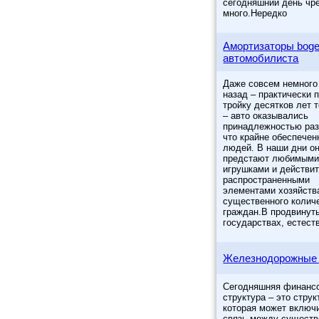
сегодняшний день чр
много.Нередко
Амортизаторы boge
автомобилиста
Даже совсем немного
назад – практически п
тройку десятков лет 
– авто оказывались
принадлежностью раз
что крайне обеспече
людей. В наши дни о
предстают любимым
игрушками и действи
распространенными
элементами хозяйств
существенного колич
граждан.В продвинут
государствах, естест
Железнодорожные 
Сегодняшняя финанс
структура – это струк
которая может включи
связь между существ