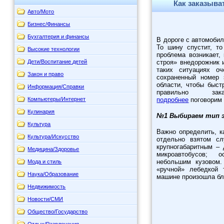
Как заказыва
Авто/Мото
а
Бизнес/Финансы
Бухгалтерия и финансы
В дороге с автомобил
То шину спустит, т
Высокие технологии
проблема возникает,
Дети/Воспитание детей
строя» внедорожник 
таких ситуациях о
Закон и право
сохраненный номер 
области, чтобы быст
Информация/Справки
правильно за
Компьютеры/Интернет
подробнее
поговорим 
Кулинария
№1 Выбираем тип 
Культура
Важно определить, к
Культура/Искусство
отдельно взятом сл
крупногабаритным –
Медицина/Здоровье
микроавтобусов;
небольшим кузовом.
Мода и стиль
«ручной» лебедкой 
Наука/Образование
машине произошла бл
Недвижимость
Новости/СМИ
Общество/Государство
Отдых/Развлечения