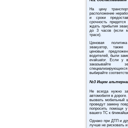
На цену транспор
расположение нерабо
и сроки предостав
срочность придется
ждать прибытия эваку
до 3 часов (если 
трасе).
Ценовая политик
эвакуатор, также 
ценовые предложен
водителей, были зам
evakuator
. Если у в
заказывайте 
специализирующихся 
выбирайте соответст
№3 Ищем альтерна
Не всегда нужно за
автомобиля в дороге.
вызвать мобильный 
проведут замену пов
попросить помощи у
вашего ТС к ближайш
Однако при ДТП и др
лучше не рисковать и