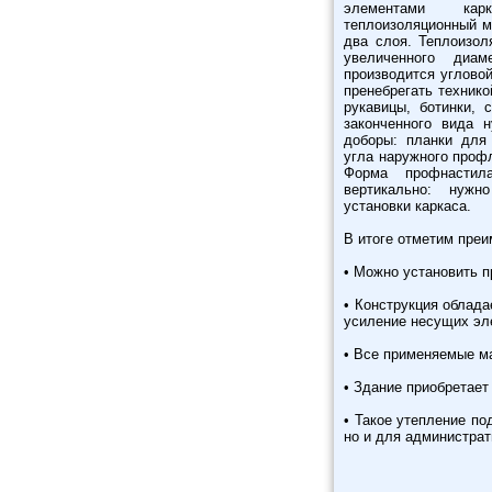
элементами ка
теплоизоляционный м
два слоя. Теплоизо
увеличенного диам
производится угловой
пренебрегать технико
рукавицы, ботинки,
законченного вида 
доборы: планки для
угла наружного проф
Форма профнастил
вертикально: нужн
установки каркаса.
В итоге отметим преи
• Можно установить 
• Конструкция облада
усиление несущих эл
• Все применяемые м
• Здание приобретает
• Такое утепление по
но и для администрат