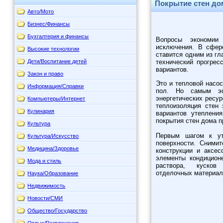
Покрытие стен д
Авто/Мото
Бизнес/Финансы
Бухгалтерия и финансы
Вопросы экономии
исключения. В сфер
Высокие технологии
ставится одним из гл
Дети/Воспитание детей
технический прогрес
вариантов.
Закон и право
Это и тепловой насос
Информация/Справки
пол. Но самым эф
энергетических ресу
Компьютеры/Интернет
теплоизоляция стен
Кулинария
вариантов утеплени
покрытия стен дома 
Культура
Первым шагом к ут
Культура/Искусство
поверхности. Сними
Медицина/Здоровье
конструкции и аксес
элементы кондицион
Мода и стиль
раствора, куско
отделочных материал
Наука/Образование
Недвижимость
Новости/СМИ
Общество/Государство
Отдых/Развлечения