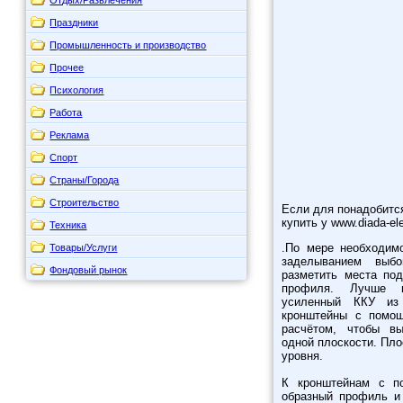
Праздники
Промышленность и производство
Прочее
Психология
Работа
Реклама
Спорт
Страны/Города
Строительство
Если для понадобит
купить у www.diada-ele
Техника
.По мере необходим
Товары/Услуги
заделыванием выбо
Фондовый рынок
разметить места по
профиля. Лучше п
усиленный ККУ из 
кронштейны с помо
расчётом, чтобы в
одной плоскости. Пл
уровня.
К кронштейнам с п
образный профиль и