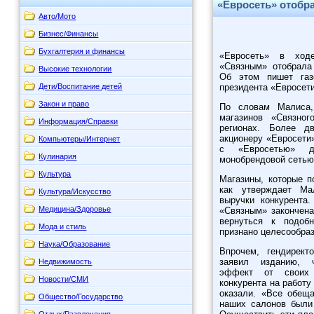
«Евросеть» отобра
Авто/Мото
Бизнес/Финансы
Бухгалтерия и финансы
«Евросеть» в ходе
«Связным» отобрала 
Высокие технологии
Об этом пишет газ
Дети/Воспитание детей
президента «Евросет
Закон и право
По словам Малиса,
магазинов «Связно
Информация/Справки
регионах. Более д
акционеру «Евросети
Компьютеры/Интернет
с «Евросетью» д
Кулинария
монобрендовой сетью
Культура
Магазины, которые п
как утверждает Ма
Культура/Искусство
выручки конкурента
Медицина/Здоровье
«Связным» закончен
вернуться к подоб
Мода и стиль
признано целесообра
Наука/Образование
Впрочем, гендирект
заявил изданию, ч
Недвижимость
эффект от своих 
Новости/СМИ
конкурента на работу
оказали. «Все обеща
Общество/Государство
наших салонов были
Отдых/Развлечения