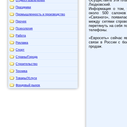
Осуществить эти пла
Людковский.
Праздники
Информация о том, 
около 500 салонов
Промышленность и производство
«Связного», появила
между сетями спров
Прочее
перетянуть на себя п
Психология
телефоны.
Работа
«Евросеть» сейчас я
связи в России с б
Реклама
продаж.
Спорт
Страны/Города
Строительство
Техника
Товары/Услуги
Фондовый рынок