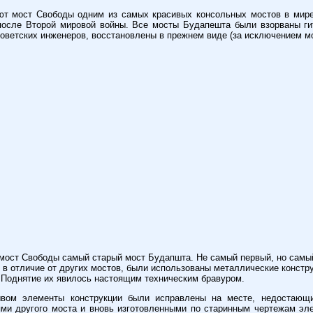
ют мост Свободы одним из самых красивых консольных мостов в мире
после Второй мировой войны. Все мосты Будапешта были взорваны ги
оветских инженеров, восстановлены в прежнем виде (за исключением м
 мост Свободы самый старый мост Будапшта. Не самый первый, но самый 
, в отличие от других мостов, были использованы металлические констр
 Поднятие их явилось настоящим техническим бравуром.
ывом элементы конструкции были исправлены на месте, недостающ
ми другого моста и вновь изготовленными по старинным чертежам эл