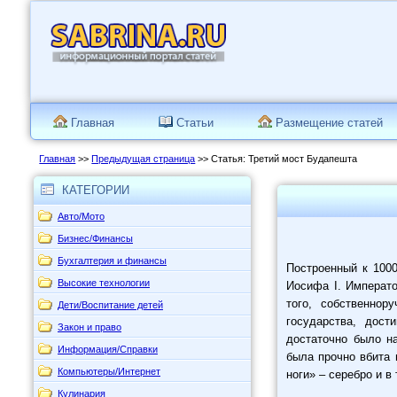
Главная
Статьи
Размещение статей
Главная
>>
Предыдущая страница
>> Статья: Третий мост Будапешта
КАТЕГОРИИ
Авто/Мото
Бизнес/Финансы
Бухгалтерия и финансы
Построенный к 100
Высокие технологии
Иосифа I. Императо
того, собственно
Дети/Воспитание детей
государства, дос
Закон и право
достаточно было на
Информация/Справки
была прочно вбита 
Компьютеры/Интернет
ноги» – серебро и в
Кулинария