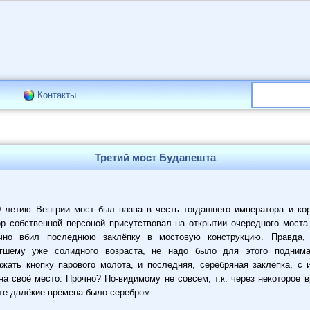
Контакты
Третий мост Будапешта
0 летию Венгрии мост был назва в честь тогдашнего императора и к
р собственной персоной присутствовал на открытии очередного мост
ручно вбил последнюю заклёпку в мостовую конструкцию. Правда,
тигшему уже солидного возраста, не надо было для этого подним
жать кнопку парового молота, и последняя, серебряная заклёпка, с 
на своё место. Прочно? По-видимому не совсем, т.к. через некоторое 
 те далёкие времена было серебром.