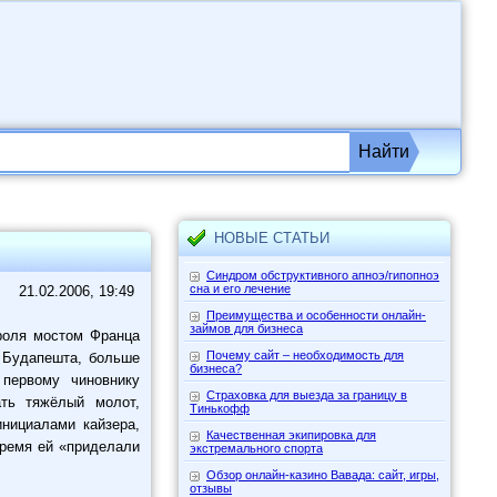
Найти
НОВЫЕ СТАТЬИ
Синдром обструктивного апноэ/гипопноэ
сна и его лечение
21.02.2006, 19:49
Преимущества и особенности онлайн-
займов для бизнеса
ороля мостом Франца
Почему сайт – необходимость для
а Будапешта, больше
бизнеса?
 первому чиновнику
Страховка для выезда за границу в
ать тяжёлый молот,
Тинькофф
инициалами кайзера,
Качественная экипировка для
время ей «приделали
экстремального спорта
Обзор онлайн-казино Вавада: сайт, игры,
отзывы