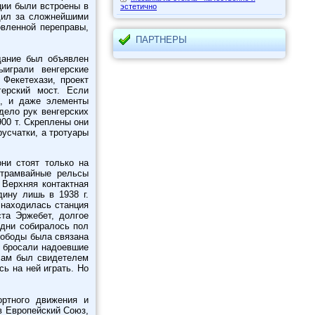
ции были встроены в
эстетично
дил за сложнейшими
овленной переправы,
ПАРТНЕРЫ
дание был объявлен
играли венгерские
Фекетехази, проект
герский мост. Если
ы, и даже элементы
дело рук венгерских
900 т. Скреплены они
усчатки, а тротуары
ни стоят только на
 трамвайные рельсы
 Верхняя контактная
дину лишь в 1938 г.
 находилась станция
ста Эржебет, долгое
 дни собиралось пол
вободы была связана
и бросали надоевшие
сам был свидетелем
сь на ней играть. Но
ортного движения и
 в Европейский Союз,