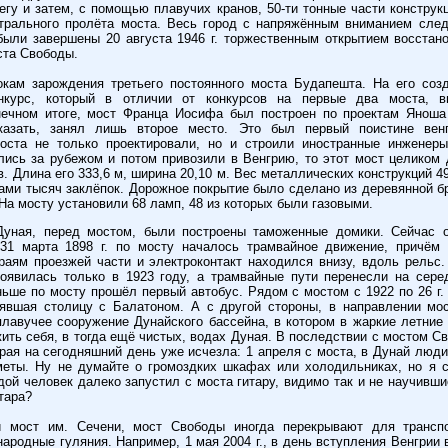
егу и затем, с помощью плавучих кранов, 50-ти тонные части конструк
трального пролёта моста. Весь город с напряжённым вниманием сле
были завершены 20 августа 1946 г. торжественным открытием восстан
ста Свободы.
окам зарождения третьего постоянного моста Будапешта. На его соз
нкурс, который в отличии от конкурсов на первые два моста, вы
нечном итоге, мост Франца Иосифа был построен по проектам Яноша 
сказать, занял лишь второе место. Это был первый поистине вен
ста не только проектировали, но и строили иностранные инженер
лись за рубежом и потом привозили в Венгрию, то этот мост целиком 
. Длина его 333,6 м, ширина 20,10 м. Вес металлических конструкций 4
ами тысяч заклёпок. Дорожное покрытие было сделано из деревянной бр
На мосту установили 68 ламп, 48 из которых были газовыми.
Дуная, перед мостом, были построены таможенные домики. Сейчас о
 31 марта 1898 г. по мосту началось трамвайное движение, причём
раям проезжей части и электроконтакт находился внизу, вдоль рельс.
оявилась только в 1923 году, а трамвайные пути перенесли на сере
ьше по мосту прошёл первый автобус. Рядом с мостом с 1922 по 26 г.
нявшая столицу с Балатоном. А с другой стороны, в направлении мо
лавучее сооружение Дунайского бассейна, в котором в жаркие летние
жить себя, в тогда ещё чистых, водах Дуная. В последствии с мостом С
орая на сегодняшний день уже исчезла: 1 апреля с моста, в Дунай люд
еты. Ну не думайте о громоздких шкафах или холодильниках, но я 
дой человек далеко запустил с моста гитару, видимо так и не научивши
тара?
й мост им. Сечени, мост Свободы иногда перекрывают для трансп
народные гуляния. Например, 1 мая 2004 г., в день вступления Венгрии