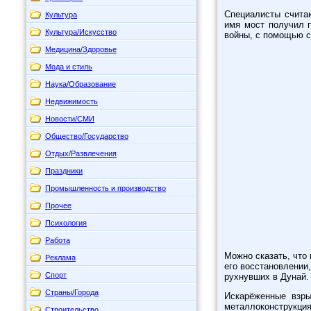
Специалисты счита
Культура
имя мост получил 
Культура/Искусство
войны, с помощью с
Медицина/Здоровье
Мода и стиль
Наука/Образование
Недвижимость
Новости/СМИ
Общество/Государство
Отдых/Развлечения
Праздники
Промышленность и производство
Прочее
Психология
Работа
Можно сказать, что
Реклама
его восстановлении
Спорт
рухнувших в Дунай.
Страны/Города
Искарёженные взр
металлоконструкция
Строительство