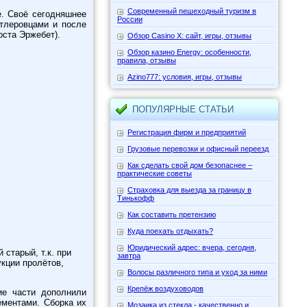
Современный пешеходный туризм в
. Своё сегодняшнее
России
тлеровцами и после
оста Эржебет).
Обзор Casino X: сайт, игры, отзывы
Обзор казино Energy: особенности,
правила, отзывы
Azino777: условия, игры, отзывы
ПОПУЛЯРНЫЕ СТАТЬИ
Регистрация фирм и предприятий
Грузовые перевозки и офисный переезд
Как сделать свой дом безопаснее –
практические советы
Страховка для выезда за границу в
Тинькофф
Как составить претензию
Куда поехать отдыхать?
Юридический адрес: вчера, сегодня,
старый, т.к. при
завтра
укции пролётов,
Волосы различного типа и уход за ними
Крепёж воздуховодов
ие части дополнили
ементами. Сборка их
Мозаика из стекла - качественно и