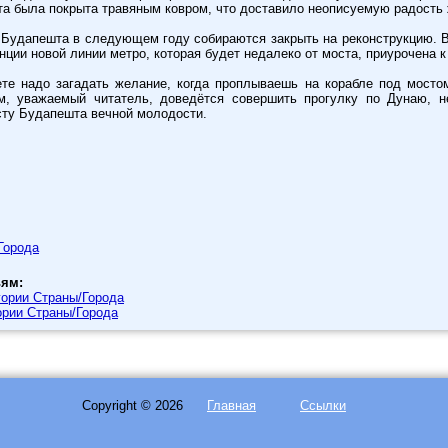
та была покрыта травяным ковром, что доставило неописуемую радость 
Будапешта в следующем году собираются закрыть на реконструкцию. В
нции новой линии метро, которая будет недалеко от моста, приурочена к
те надо загадать желание, когда проплываешь на корабле под мосто
м, уважаемый читатель, доведётся совершить прогулку по Дунаю, н
ту Будапешта вечной молодости.
Города
ьям:
ории Страны/Города
рии Страны/Города
Copyright © 2026
Главная
Ссылки