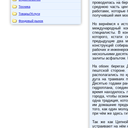
проводилась на бер
среднюю часть цен
Техника
работами, которые 
Товары/Услуги
получившей имя мо
Фондовый рынок
Но вернёмся к ист
международный ко
специалисты. В ко
которого, кстати 
предыдущие два мо
конструкций собира
рабочих и инженеров
несколькими десятк
залиты асфальтом. 
На обоих берегах 
пештской стороне.
располагались по к
дуга на трамваях п
Десятью годами ран
гидроплана, соеди
время находилось п
города, чтобы осве
одна традиция, кот
им домашние предм
того, как один моло
при чём же здесь ги
Так же как Цепно
устраивают на нём 