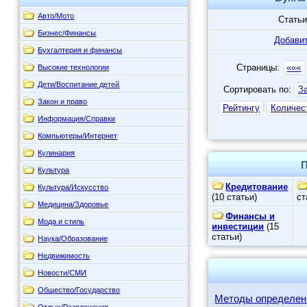
Авто/Мото
Статьи
Бизнес/Финансы
Добавит
Бухгалтерия и финансы
Страницы:
«««
Высокие технологии
Дети/Воспитание детей
Сортировать по:
З
Закон и право
Рейтингу
Количес
Информация/Справки
Компьютеры/Интернет
Кулинария
П
Культура
Кредитование
Культура/Искусство
(10 статьи)
ст
Медицина/Здоровье
Финансы и
Мода и стиль
инвестиции
(15
статьи)
Наука/Образование
Недвижимость
Новости/СМИ
Общество/Государство
Методы определен
Отдых/Развлечения