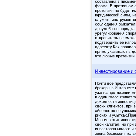
составлена в письме
форме. В противном 
претензия не будет и
юридической силы, н
служить инструменто
соблюдения обязател
досудебного порядка
урегулирования спора
отправитель не смож
подтвердить ее напр
адресату.Как правило
прямо указывают в до
что любые претензии 
Инвестирование и 
Почти все представ
брокеры в Интернете 
уже на протяжении мн
в один голос кричат т
доходности инвестиц
своих клиентов, при э
абсолютно не упомин
рисках и убытках.Пра
Многие хотят инвести
свой капитал, но при 
инвесторов малого и 
звена беспокоят толь