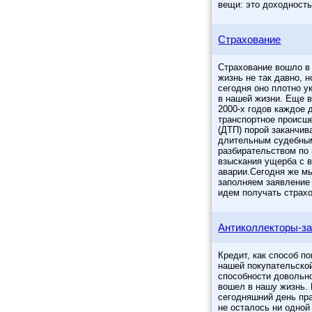
вещи: это доходност
Страхование
Страхование вошло в
жизнь не так давно, н
сегодня оно плотно у
в нашей жизни. Еще 
2000-х годов каждое 
транспортное происш
(ДТП) порой заканчив
длительным судебны
разбирательством по
взыскания ущерба с 
аварии.Сегодня же м
заполняем заявление
идем получать страх
Антиколлекторы-за
Кредит, как способ п
нашей покупательско
способности довольн
вошел в нашу жизнь.
сегодняшний день пр
не осталось ни одной