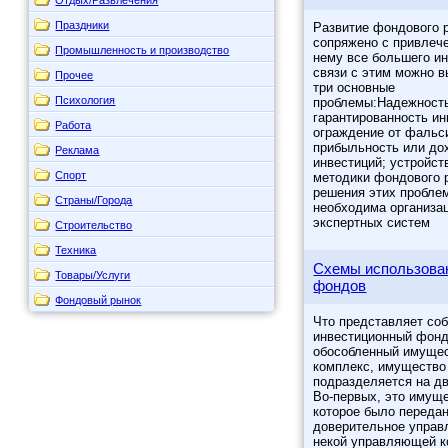
Праздники
Развитие фондового 
сопряжено с привлеч
Промышленность и производство
нему все большего ин
связи с этим можно 
Прочее
три основные
Психология
проблемы:Надежност
гарантированность ин
Работа
ограждение от фальс
прибыльность или до
Реклама
инвестиций; устройст
Спорт
методики фондового 
решения этих пробле
Страны/Города
необходима организа
экспертных систем
Строительство
Техника
Схемы использован
Товары/Услуги
фондов
Фондовый рынок
Что представляет соб
инвестиционный фонд
обособленный имуще
комплекс, имущество
подразделяется на дв
Во-первых, это имуще
которое было передан
доверительное управ
некой управляющей к